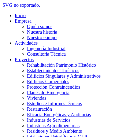
SVG no soportado.
Inicio
Empresa
Quién somos
Nuestra historia
Nuestro equipo
Actividades
Ingeniería Industrial
Consultoría Técnica
Proyectos
Rehabilitación Patrimonio Histórico
Establecimientos Turísticos
Edificios Singulares y Administrativos
Edificios Comerciales
Protección Contraincendios
Planes de Emergencia
Viviendas
Estudios e Informes técnicos
Restauración
Eficacia Energéticas y Auditorias
Industrias de Servicios
Industrias Agroalimentarias
Residuos y Medio Ambiente
Intalaciones Petrolíferas y GLP