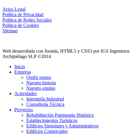
Aviso Legal
Política de Privacidad
Política de Redes Sociales
Política de Cookies
Sitemap
Web desarrollada con Joomla, HTML5 y CSS3 por IGS Ingenieros
Archipiélago SLP ©2014
Inicio
Empresa
Quién somos
Nuestra historia
Nuestro equipo
Actividades
Ingeniería Industrial
Consultoría Técnica
Proyectos
Rehabilitación Patrimonio Histórico
Establecimientos Turísticos
Edificios Singulares y Administrativos
Edificios Comerciales