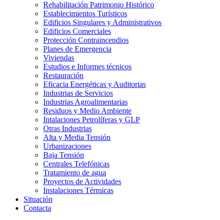
Rehabilitación Patrimonio Histórico
Establecimientos Turísticos
Edificios Singulares y Administrativos
Edificios Comerciales
Protección Contraincendios
Planes de Emergencia
Viviendas
Estudios e Informes técnicos
Restauración
Eficacia Energéticas y Auditorias
Industrias de Servicios
Industrias Agroalimentarias
Residuos y Medio Ambiente
Intalaciones Petrolíferas y GLP
Otras Industrias
Alta y Media Tensión
Urbanizaciones
Baja Tensión
Centrales Telefónicas
Tratamiento de agua
Proyectos de Actividades
Instalaciones Térmicas
Situación
Contacta