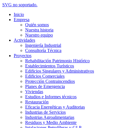
SVG no soportado.
Inicio
Empresa
Quién somos
Nuestra historia
Nuestro equipo
Actividades
Ingeniería Industrial
Consultoría Técnica
Proyectos
Rehabilitación Patrimonio Histórico
Establecimientos Turísticos
Edificios Singulares y Administrativos
Edificios Comerciales
Protección Contraincendios
Planes de Emergencia
Viviendas
Estudios e Informes técnicos
Restauración
Eficacia Energéticas y Auditorias
Industrias de Servicios
Industrias Agroalimentarias
Residuos y Medio Ambiente
Intalaciones Petrolíferas y GLP